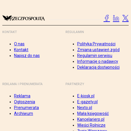
KONTAKT
REGULAMIN
O nas
Polityka Prywatności
Kontakt
Zmiana ustawień zgód
Napisz do nas
Regulamin serwisu
Informacje o nadawcy
Deklaracja dostępności
REKLAMA I PRENUMERATA
PARTNERZY
Reklama
E-kiosk.pl
Ogłoszenia
E-gazety.pl
Prenumerata
Nexto.pl
Archiwum
Mała księgowość
Kancelarierp.pl
Wieści Rolnicze