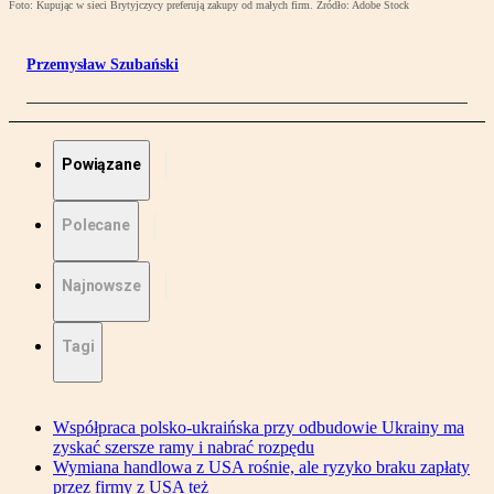
Foto: Kupując w sieci Brytyjczycy preferują zakupy od małych firm. Źródło: Adobe Stock
Przemysław Szubański
Powiązane
Polecane
Najnowsze
Tagi
Współpraca polsko-ukraińska przy odbudowie Ukrainy ma
zyskać szersze ramy i nabrać rozpędu
Wymiana handlowa z USA rośnie, ale ryzyko braku zapłaty
przez firmy z USA też