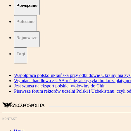
Powiązane
Polecane
Najnowsze
Tagi
Współpraca polsko-ukraińska przy odbudowie Ukrainy ma zysk
Wymiana handlowa z USA rośnie, ale ryzyko braku zapłaty pr
Jest szansa na eksport polskiej wołowiny do Chin
Pierwsze forum rektorów uczelni Polski i Uzbekistanu, czyli o
KONTAKT
O nas