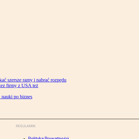
ać szersze ramy i nabrać rozpędu
zez firmy z USA też
d nauki po biznes
REGULAMIN
Polityka Prywatności