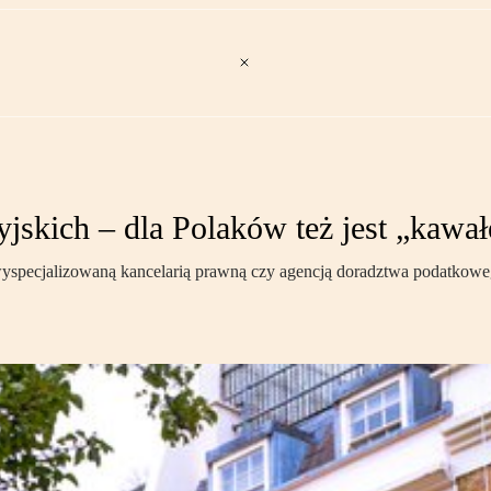
skich – dla Polaków też jest „kawał
specjalizowaną kancelarią prawną czy agencją doradztwa podatkowego,