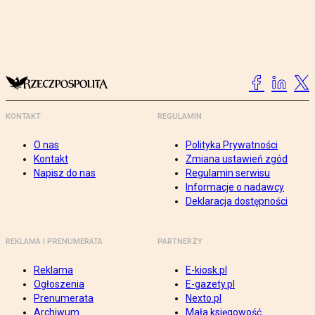
KONTAKT
REGULAMIN
O nas
Polityka Prywatności
Kontakt
Zmiana ustawień zgód
Napisz do nas
Regulamin serwisu
Informacje o nadawcy
Deklaracja dostępności
REKLAMA I PRENUMERATA
PARTNERZY
Reklama
E-kiosk.pl
Ogłoszenia
E-gazety.pl
Prenumerata
Nexto.pl
Archiwum
Mała księgowość