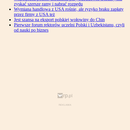
zyskać szersze ramy i nabrać rozpędu
Wymiana handlowa z USA rośnie, ale ryzyko braku zapłaty
przez firmy z USA też
Jest szansa na eksport polskiej wołowiny do Chin
Pierwsze forum rektorów uczelni Polski i Uzbekistanu, czyli
od nauki po biznes