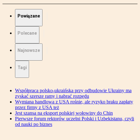
Powiązane
Polecane
Najnowsze
Tagi
Współpraca polsko-ukraińska przy odbudowie Ukrainy ma
zyskać szersze ramy i nabrać rozpędu
Wymiana handlowa z USA rośnie, ale ryzyko braku zapłaty
przez firmy z USA też
Jest szansa na eksport polskiej wołowiny do Chin
Pierwsze forum rektorów uczelni Polski i Uzbekistanu, czyli
od nauki po biznes