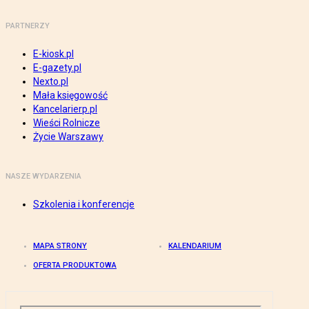
PARTNERZY
E-kiosk.pl
E-gazety.pl
Nexto.pl
Mała księgowość
Kancelarierp.pl
Wieści Rolnicze
Życie Warszawy
NASZE WYDARZENIA
Szkolenia i konferencje
MAPA STRONY
KALENDARIUM
OFERTA PRODUKTOWA