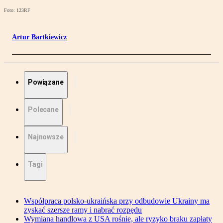
Foto: 123RF
Artur Bartkiewicz
Powiązane
Polecane
Najnowsze
Tagi
Współpraca polsko-ukraińska przy odbudowie Ukrainy ma
zyskać szersze ramy i nabrać rozpędu
Wymiana handlowa z USA rośnie, ale ryzyko braku zapłaty