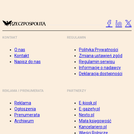
KONTAKT
REGULAMIN
O nas
Polityka Prywatności
Kontakt
Zmiana ustawień zgód
Napisz do nas
Regulamin serwisu
Informacje o nadawcy
Deklaracja dostępności
REKLAMA I PRENUMERATA
PARTNERZY
Reklama
E-kiosk.pl
Ogłoszenia
E-gazety.pl
Prenumerata
Nexto.pl
Archiwum
Mała księgowość
Kancelarierp.pl
Wieści Rolnicze