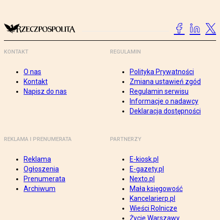
KONTAKT
REGULAMIN
O nas
Polityka Prywatności
Kontakt
Zmiana ustawień zgód
Napisz do nas
Regulamin serwisu
Informacje o nadawcy
Deklaracja dostępności
REKLAMA I PRENUMERATA
PARTNERZY
Reklama
E-kiosk.pl
Ogłoszenia
E-gazety.pl
Prenumerata
Nexto.pl
Archiwum
Mała księgowość
Kancelarierp.pl
Wieści Rolnicze
Życie Warszawy