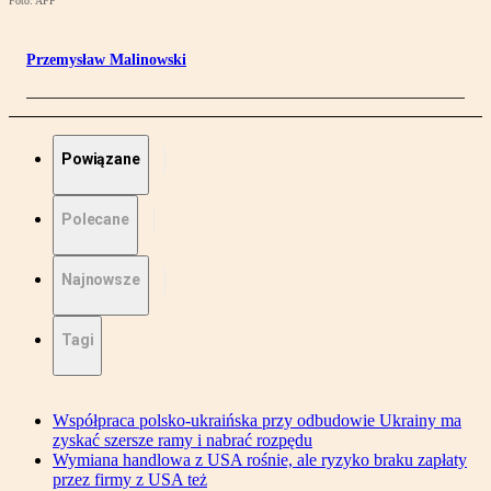
Foto: AFP
Przemysław Malinowski
Powiązane
Polecane
Najnowsze
Tagi
Współpraca polsko-ukraińska przy odbudowie Ukrainy ma
zyskać szersze ramy i nabrać rozpędu
Wymiana handlowa z USA rośnie, ale ryzyko braku zapłaty
przez firmy z USA też