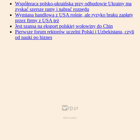
Współpraca polsko-ukraińska przy odbudowie Ukrainy ma
zyskać szersze ramy i nabrać rozpędu
Wymiana handlowa z USA rośnie, ale ryzyko braku zapłaty
przez firmy z USA też
Jest szansa na eksport polskiej wołowiny do Chin
Pierwsze forum rektorów uczelni Polski i Uzbekistanu, czyli
od nauki po biznes