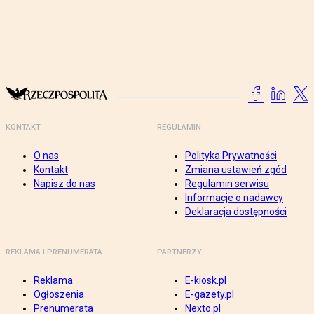
KONTAKT
REGULAMIN
O nas
Polityka Prywatności
Kontakt
Zmiana ustawień zgód
Napisz do nas
Regulamin serwisu
Informacje o nadawcy
Deklaracja dostępności
REKLAMA I PRENUMERATA
PARTNERZY
Reklama
E-kiosk.pl
Ogłoszenia
E-gazety.pl
Prenumerata
Nexto.pl