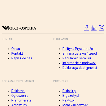
KONTAKT
REGULAMIN
O nas
Polityka Prywatności
Kontakt
Zmiana ustawień zgód
Napisz do nas
Regulamin serwisu
Informacje o nadawcy
Deklaracja dostępności
REKLAMA I PRENUMERATA
PARTNERZY
Reklama
E-kiosk.pl
Ogłoszenia
E-gazety.pl
Prenumerata
Nexto.pl
Archiwum
Mała księgowość