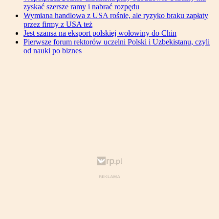
zyskać szersze ramy i nabrać rozpędu
Wymiana handlowa z USA rośnie, ale ryzyko braku zapłaty
przez firmy z USA też
Jest szansa na eksport polskiej wołowiny do Chin
Pierwsze forum rektorów uczelni Polski i Uzbekistanu, czyli
od nauki po biznes