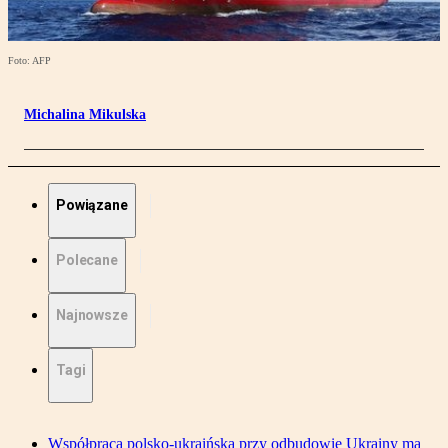
Foto: AFP
Michalina Mikulska
Powiązane
Polecane
Najnowsze
Tagi
Współpraca polsko-ukraińska przy odbudowie Ukrainy ma