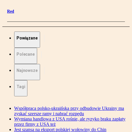
Red
Powiązane
Polecane
Najnowsze
Tagi
Współpraca polsko-ukraińska przy odbudowie Ukrainy ma
zyskać szersze ramy i nabrać rozpędu
Wymiana handlowa z USA rośnie, ale ryzyko braku zapłaty
przez firmy z USA też
Jest szansa na eksport polskiej wołowiny do Chin