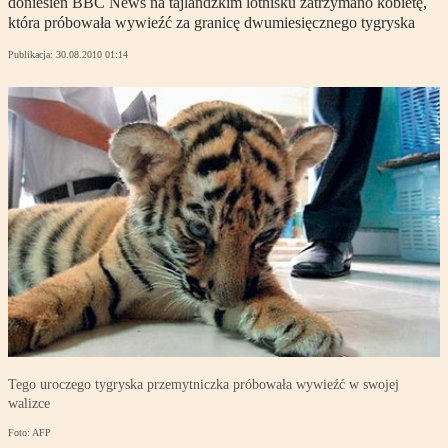
doniesień BBC News na tajlandzkim lotnisku zatrzymano kobietę,
która próbowała wywieźć za granicę dwumiesięcznego tygryska
Publikacja:
30.08.2010 01:14
Tego uroczego tygryska przemytniczka próbowała wywieźć w swojej
walizce
Foto: AFP