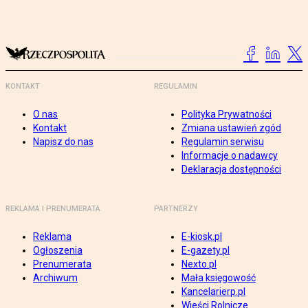
KONTAKT
REGULAMIN
O nas
Polityka Prywatności
Kontakt
Zmiana ustawień zgód
Napisz do nas
Regulamin serwisu
Informacje o nadawcy
Deklaracja dostępności
REKLAMA I PRENUMERATA
PARTNERZY
Reklama
E-kiosk.pl
Ogłoszenia
E-gazety.pl
Prenumerata
Nexto.pl
Archiwum
Mała księgowość
Kancelarierp.pl
Wieści Rolnicze