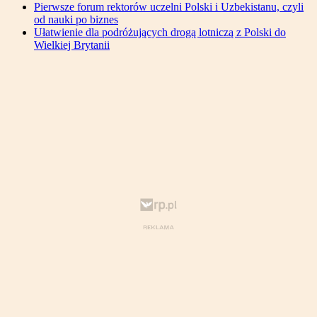
Pierwsze forum rektorów uczelni Polski i Uzbekistanu, czyli
od nauki po biznes
Ułatwienie dla podróżujących drogą lotniczą z Polski do
Wielkiej Brytanii