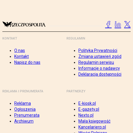
KONTAKT
REGULAMIN
O nas
Polityka Prywatności
Kontakt
Zmiana ustawień zgód
Napisz do nas
Regulamin serwisu
Informacje o nadawcy
Deklaracja dostępności
REKLAMA I PRENUMERATA
PARTNERZY
Reklama
E-kiosk.pl
Ogłoszenia
E-gazety.pl
Prenumerata
Nexto.pl
Archiwum
Mała księgowość
Kancelarierp.pl