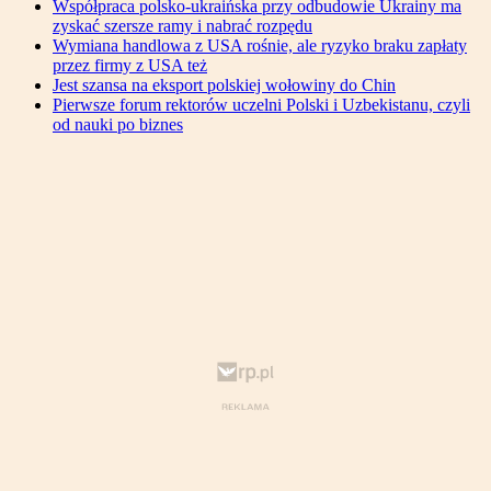
Współpraca polsko-ukraińska przy odbudowie Ukrainy ma
zyskać szersze ramy i nabrać rozpędu
Wymiana handlowa z USA rośnie, ale ryzyko braku zapłaty
przez firmy z USA też
Jest szansa na eksport polskiej wołowiny do Chin
Pierwsze forum rektorów uczelni Polski i Uzbekistanu, czyli
od nauki po biznes