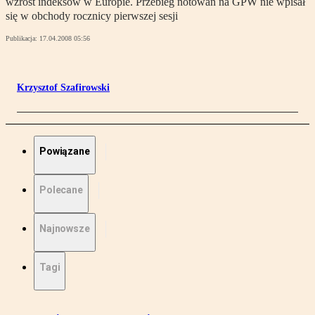
wzrost indeksów w Europie. Przebieg notowań na GPW nie wpisał
się w obchody rocznicy pierwszej sesji
Publikacja:
17.04.2008 05:56
Krzysztof Szafirowski
Powiązane
Polecane
Najnowsze
Tagi