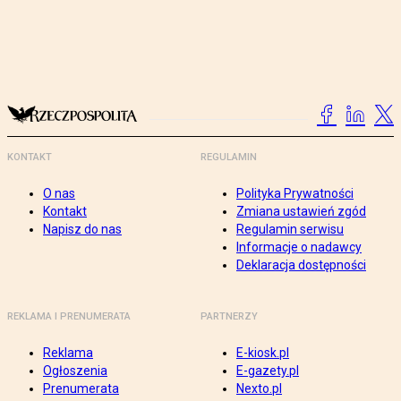
KONTAKT
REGULAMIN
O nas
Polityka Prywatności
Kontakt
Zmiana ustawień zgód
Napisz do nas
Regulamin serwisu
Informacje o nadawcy
Deklaracja dostępności
REKLAMA I PRENUMERATA
PARTNERZY
Reklama
E-kiosk.pl
Ogłoszenia
E-gazety.pl
Prenumerata
Nexto.pl