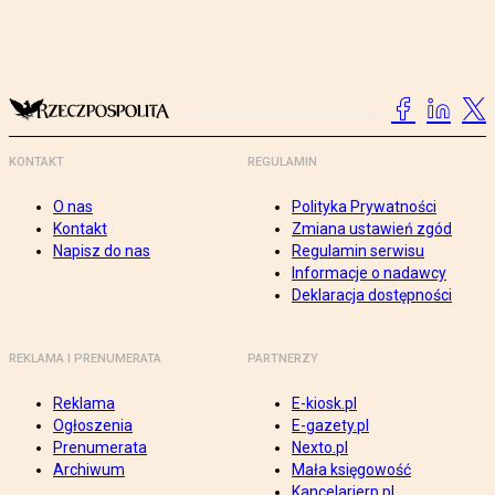
KONTAKT
REGULAMIN
O nas
Polityka Prywatności
Kontakt
Zmiana ustawień zgód
Napisz do nas
Regulamin serwisu
Informacje o nadawcy
Deklaracja dostępności
REKLAMA I PRENUMERATA
PARTNERZY
Reklama
E-kiosk.pl
Ogłoszenia
E-gazety.pl
Prenumerata
Nexto.pl
Archiwum
Mała księgowość
Kancelarierp.pl