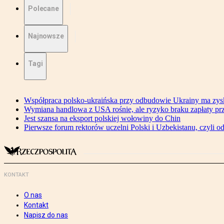
Polecane
Najnowsze
Tagi
Współpraca polsko-ukraińska przy odbudowie Ukrainy ma zysk
Wymiana handlowa z USA rośnie, ale ryzyko braku zapłaty pr
Jest szansa na eksport polskiej wołowiny do Chin
Pierwsze forum rektorów uczelni Polski i Uzbekistanu, czyli o
KONTAKT
O nas
Kontakt
Napisz do nas