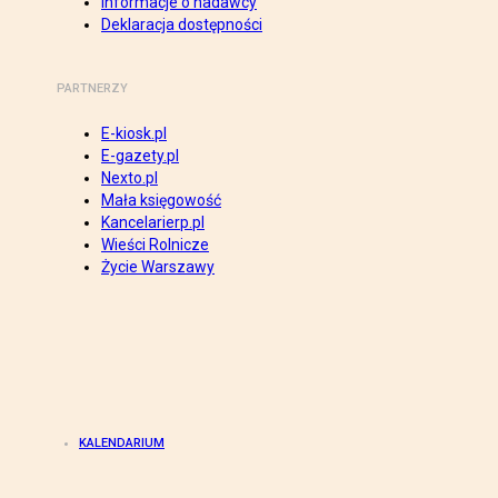
Informacje o nadawcy
Deklaracja dostępności
PARTNERZY
E-kiosk.pl
E-gazety.pl
Nexto.pl
Mała księgowość
Kancelarierp.pl
Wieści Rolnicze
Życie Warszawy
KALENDARIUM