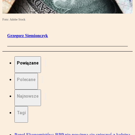
Foto: Adobe Stock
Grzegorz Siemionczyk
Powiązane
Polecane
Najnowsze
Tagi
Panel Ekonomistów: RPP nie powinna się spieszyć z kolejną