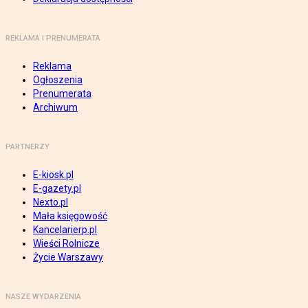
REKLAMA I PRENUMERATA
Reklama
Ogłoszenia
Prenumerata
Archiwum
PARTNERZY
E-kiosk.pl
E-gazety.pl
Nexto.pl
Mała księgowość
Kancelarierp.pl
Wieści Rolnicze
Życie Warszawy
NASZE WYDARZENIA