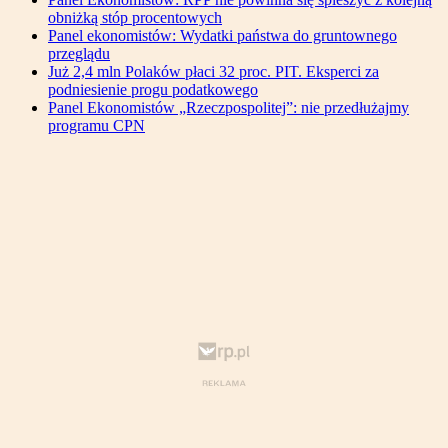
obniżką stóp procentowych
Panel ekonomistów: Wydatki państwa do gruntownego
przeglądu
Już 2,4 mln Polaków płaci 32 proc. PIT. Eksperci za
podniesienie progu podatkowego
Panel Ekonomistów „Rzeczpospolitej”: nie przedłużajmy
programu CPN