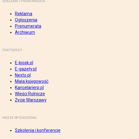
REKLAMA I PRENUMERATA
Reklama
Ogłoszenia
Prenumerata
Archiwum
PARTNERZY
E-kiosk.pl
E-gazety.pl
Nexto.pl
Mała księgowość
Kancelarierp.pl
Wieści Rolnicze
Życie Warszawy
NASZE WYDARZENIA
Szkolenia i konferencje