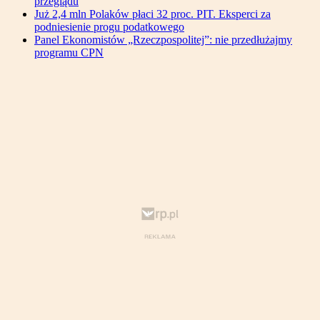
przeglądu
Już 2,4 mln Polaków płaci 32 proc. PIT. Eksperci za
podniesienie progu podatkowego
Panel Ekonomistów „Rzeczpospolitej”: nie przedłużajmy
programu CPN