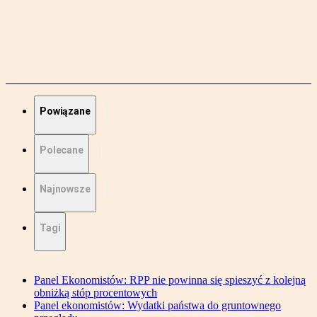
Powiązane
Polecane
Najnowsze
Tagi
Panel Ekonomistów: RPP nie powinna się spieszyć z kolejną
obniżką stóp procentowych
Panel ekonomistów: Wydatki państwa do gruntownego