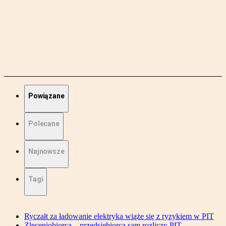
Powiązane
Polecane
Najnowsze
Tagi
Ryczałt za ładowanie elektryka wiąże się z ryzykiem w PIT
Zleceniobiorca – przedsiębiorca sam rozliczy PIT