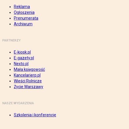
Reklama
Ogłoszenia
Prenumerata
Archiwum
PARTNERZY
E-kiosk.pl
E-gazety.pl
Nexto.pl
Mała księgowość
Kancelarierp.pl
Wieści Rolnicze
Życie Warszawy
NASZE WYDARZENIA
Szkolenia i konferencje