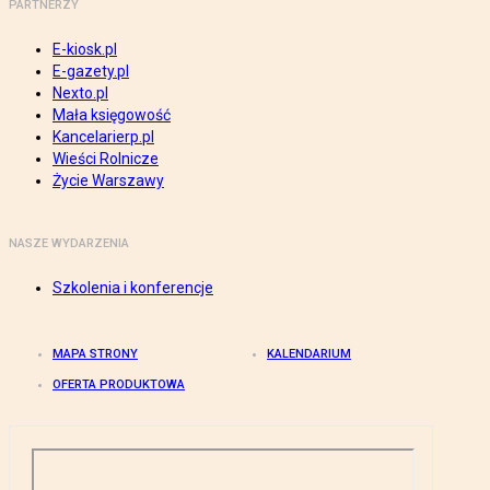
PARTNERZY
E-kiosk.pl
E-gazety.pl
Nexto.pl
Mała księgowość
Kancelarierp.pl
Wieści Rolnicze
Życie Warszawy
NASZE WYDARZENIA
Szkolenia i konferencje
MAPA STRONY
KALENDARIUM
OFERTA PRODUKTOWA