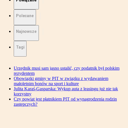
Powiązane
Polecane
Najnowsze
Tagi
Urzędnik musi sam jasno ustalić, czy podatnik był polskim
rezydentem
Obowiązki gminy w PIT w związku z wydawaniem
małoletnim bonów na sport i kulturę
Julita Karaś-Gasparska: Wykup auta z leasingu już nie tak
korzystny
Czy powiat jest płatnikiem PIT od wynagrodzenia rodzin
zastępczych?