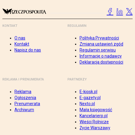
KONTAKT
REGULAMIN
O nas
Polityka Prywatności
Kontakt
Zmiana ustawień zgód
Napisz do nas
Regulamin serwisu
Informacje o nadawcy
Deklaracja dostępności
REKLAMA I PRENUMERATA
PARTNERZY
Reklama
E-kiosk.pl
Ogłoszenia
E-gazety.pl
Prenumerata
Nexto.pl
Archiwum
Mała księgowość
Kancelarierp.pl
Wieści Rolnicze
Życie Warszawy