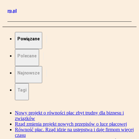
rp.pl
Powiązane
Polecane
Najnowsze
Tagi
Nowy projekt o równości płac zbyt trudny dla biznesu i
związków
Rząd zmienia projekt nowych przepisów o luce płacowej
Równość płac. Rząd idzie na ustępstwa i daje firmom więcej
czasu