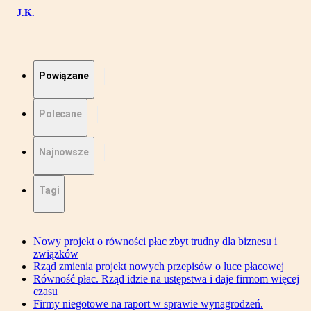
J.K.
Powiązane
Polecane
Najnowsze
Tagi
Nowy projekt o równości płac zbyt trudny dla biznesu i
związków
Rząd zmienia projekt nowych przepisów o luce płacowej
Równość płac. Rząd idzie na ustępstwa i daje firmom więcej
czasu
Firmy niegotowe na raport w sprawie wynagrodzeń.