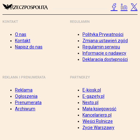
KONTAKT
REGULAMIN
O nas
Polityka Prywatności
Kontakt
Zmiana ustawień zgód
Napisz do nas
Regulamin serwisu
Informacje o nadawcy
Deklaracja dostępności
REKLAMA I PRENUMERATA
PARTNERZY
Reklama
E-kiosk.pl
Ogłoszenia
E-gazety.pl
Prenumerata
Nexto.pl
Archiwum
Mała księgowość
Kancelarierp.pl
Wieści Rolnicze
Życie Warszawy