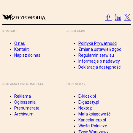
KONTAKT
REGULAMIN
O nas
Polityka Prywatności
Kontakt
Zmiana ustawień zgód
Napisz do nas
Regulamin serwisu
Informacje o nadawcy
Deklaracja dostępności
REKLAMA I PRENUMERATA
PARTNERZY
Reklama
E-kiosk.pl
Ogłoszenia
E-gazety.pl
Prenumerata
Nexto.pl
Archiwum
Mała księgowość
Kancelarierp.pl
Wieści Rolnicze
Życie Warszawy