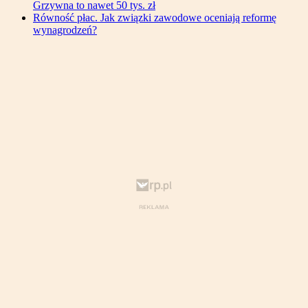
Grzywna to nawet 50 tys. zł
Równość płac. Jak związki zawodowe oceniają reformę
wynagrodzeń?