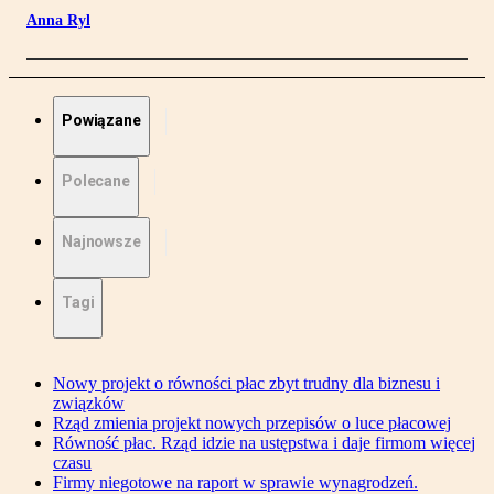
Anna Ryl
Powiązane
Polecane
Najnowsze
Tagi
Nowy projekt o równości płac zbyt trudny dla biznesu i
związków
Rząd zmienia projekt nowych przepisów o luce płacowej
Równość płac. Rząd idzie na ustępstwa i daje firmom więcej
czasu
Firmy niegotowe na raport w sprawie wynagrodzeń.