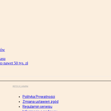
ków
zasu
 nawet 50 tys. zł
REGULAMIN
Polityka Prywatności
Zmiana ustawień zgód
Regulamin serwisu