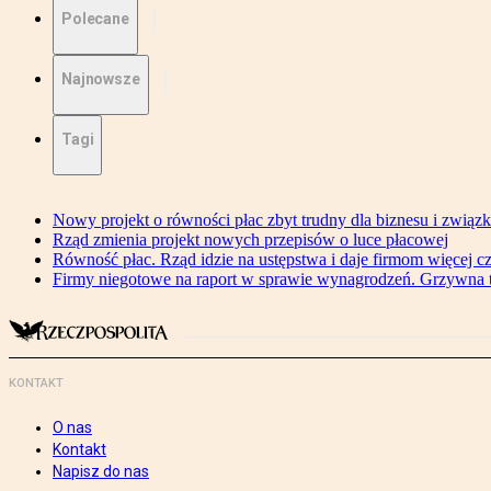
Polecane
Najnowsze
Tagi
Nowy projekt o równości płac zbyt trudny dla biznesu i związ
Rząd zmienia projekt nowych przepisów o luce płacowej
Równość płac. Rząd idzie na ustępstwa i daje firmom więcej c
Firmy niegotowe na raport w sprawie wynagrodzeń. Grzywna to
KONTAKT
O nas
Kontakt
Napisz do nas