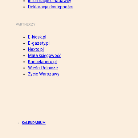
Informacje o nadawcy
Deklaracja dostępności
PARTNERZY
E-kiosk.pl
E-gazety.pl
Nexto.pl
Mała księgowość
Kancelarierp.pl
Wieści Rolnicze
Życie Warszawy
KALENDARIUM