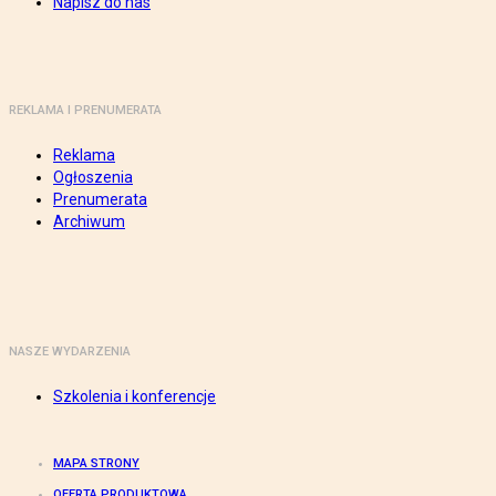
Napisz do nas
REKLAMA I PRENUMERATA
Reklama
Ogłoszenia
Prenumerata
Archiwum
NASZE WYDARZENIA
Szkolenia i konferencje
MAPA STRONY
OFERTA PRODUKTOWA