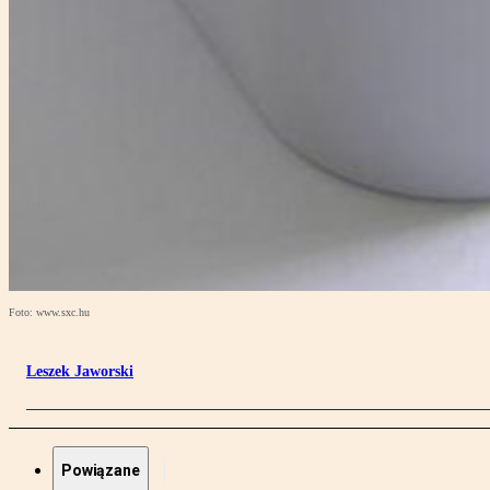
Foto: www.sxc.hu
Leszek Jaworski
Powiązane