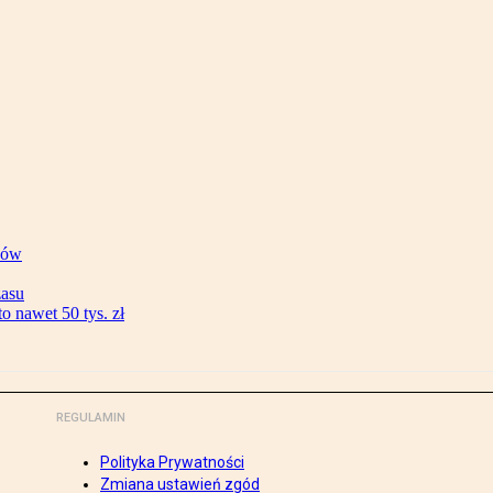
ków
zasu
 nawet 50 tys. zł
REGULAMIN
Polityka Prywatności
Zmiana ustawień zgód