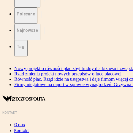
Polecane
Najnowsze
Tagi
Nowy projekt o równości płac zbyt trudny dla biznesu i związ
Rząd zmienia projekt nowych przepisów o luce płacowej
Równość płac. Rząd idzie na ustępstwa i daje firmom więcej c
Firmy niegotowe na raport w sprawie wynagrodzeń. Grzywna to
KONTAKT
O nas
Kontakt