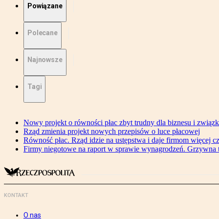
Powiązane
Polecane
Najnowsze
Tagi
Nowy projekt o równości płac zbyt trudny dla biznesu i związ
Rząd zmienia projekt nowych przepisów o luce płacowej
Równość płac. Rząd idzie na ustępstwa i daje firmom więcej c
Firmy niegotowe na raport w sprawie wynagrodzeń. Grzywna to
KONTAKT
O nas