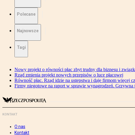
Polecane
Najnowsze
Tagi
Nowy projekt o równości płac zbyt trudny dla biznesu i związ
Rząd zmienia projekt nowych przepisów o luce płacowej
Równość płac. Rząd idzie na ustępstwa i daje firmom więcej c
Firmy niegotowe na raport w sprawie wynagrodzeń. Grzywna to
KONTAKT
O nas
Kontakt