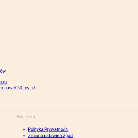
ków
zasu
 nawet 50 tys. zł
REGULAMIN
Polityka Prywatności
Zmiana ustawień zgód