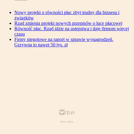
Nowy projekt o równości płac zbyt trudny dla biznesu i
związków
Rząd zmienia projekt nowych przepisów o luce płacowej
Równość płac. Rząd idzie na ustępstwa i daje firmom więcej
czasu
Firmy niegotowe na raport w sprawie wynagrodzeń.
Grzywna to nawet 50 tys. zł