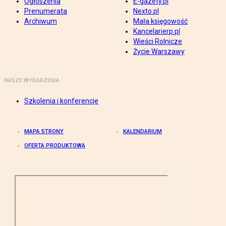
Ogłoszenia
E-gazety.pl
Prenumerata
Nexto.pl
Archiwum
Mała księgowość
Kancelarierp.pl
Wieści Rolnicze
Życie Warszawy
NASZE WYDARZENIA
Szkolenia i konferencje
MAPA STRONY
KALENDARIUM
OFERTA PRODUKTOWA