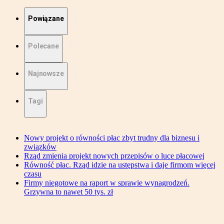
Powiązane
Polecane
Najnowsze
Tagi
Nowy projekt o równości płac zbyt trudny dla biznesu i
związków
Rząd zmienia projekt nowych przepisów o luce płacowej
Równość płac. Rząd idzie na ustępstwa i daje firmom więcej
czasu
Firmy niegotowe na raport w sprawie wynagrodzeń.
Grzywna to nawet 50 tys. zł