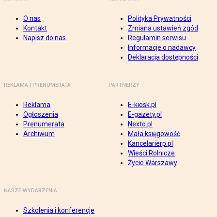
O nas
Polityka Prywatności
Kontakt
Zmiana ustawień zgód
Napisz do nas
Regulamin serwisu
Informacje o nadawcy
Deklaracja dostępności
REKLAMA I PRENUMERATA
PARTNERZY
Reklama
E-kiosk.pl
Ogłoszenia
E-gazety.pl
Prenumerata
Nexto.pl
Archiwum
Mała księgowość
Kancelarierp.pl
Wieści Rolnicze
Życie Warszawy
NASZE WYDARZENIA
Szkolenia i konferencje