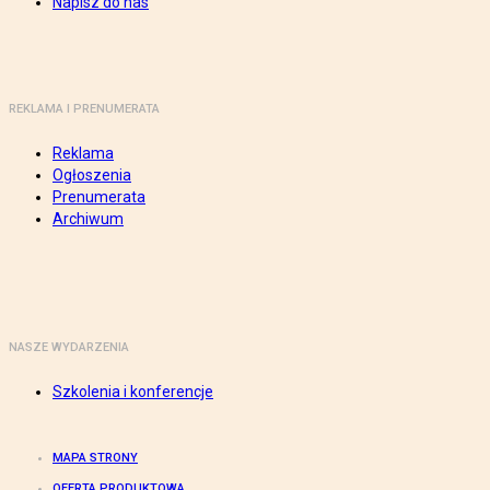
Napisz do nas
REKLAMA I PRENUMERATA
Reklama
Ogłoszenia
Prenumerata
Archiwum
NASZE WYDARZENIA
Szkolenia i konferencje
MAPA STRONY
OFERTA PRODUKTOWA