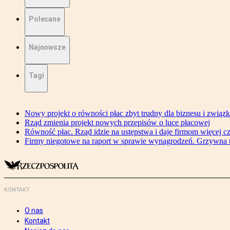
Polecane
Najnowsze
Tagi
Nowy projekt o równości płac zbyt trudny dla biznesu i związ
Rząd zmienia projekt nowych przepisów o luce płacowej
Równość płac. Rząd idzie na ustępstwa i daje firmom więcej c
Firmy niegotowe na raport w sprawie wynagrodzeń. Grzywna to
KONTAKT
O nas
Kontakt