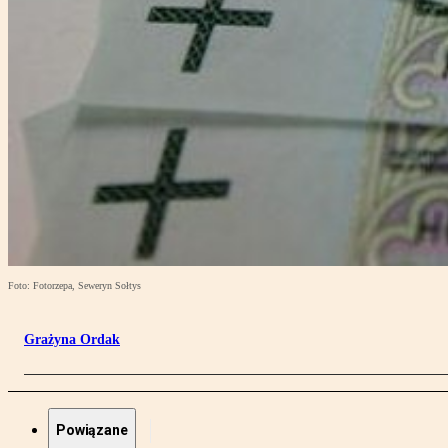
Foto: Fotorzepa, Seweryn Sołtys
Grażyna Ordak
Powiązane