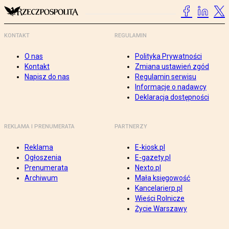
KONTAKT
REGULAMIN
O nas
Polityka Prywatności
Kontakt
Zmiana ustawień zgód
Napisz do nas
Regulamin serwisu
Informacje o nadawcy
Deklaracja dostępności
REKLAMA I PRENUMERATA
PARTNERZY
Reklama
E-kiosk.pl
Ogłoszenia
E-gazety.pl
Prenumerata
Nexto.pl
Archiwum
Mała księgowość
Kancelarierp.pl
Wieści Rolnicze
Życie Warszawy