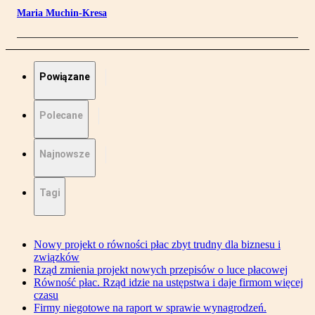
Maria Muchin-Kresa
Powiązane
Polecane
Najnowsze
Tagi
Nowy projekt o równości płac zbyt trudny dla biznesu i
związków
Rząd zmienia projekt nowych przepisów o luce płacowej
Równość płac. Rząd idzie na ustępstwa i daje firmom więcej
czasu
Firmy niegotowe na raport w sprawie wynagrodzeń.