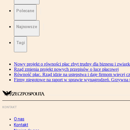
Polecane
Najnowsze
Tagi
Nowy projekt o równości płac zbyt trudny dla biznesu i związ
Rząd zmienia projekt nowych przepisów o luce płacowej
Równość płac. Rząd idzie na ustępstwa i daje firmom więcej c
Firmy niegotowe na raport w sprawie wynagrodzeń. Grzywna to
KONTAKT
O nas
Kontakt