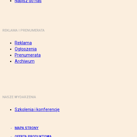
Napisz do nas
REKLAMA I PRENUMERATA
Reklama
Ogłoszenia
Prenumerata
Archiwum
NASZE WYDARZENIA
Szkolenia i konferencje
MAPA STRONY
OFERTA PRODUKTOWA