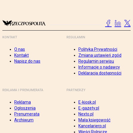
KONTAKT
REGULAMIN
O nas
Polityka Prywatności
Kontakt
Zmiana ustawień zgód
Napisz do nas
Regulamin serwisu
Informacje o nadawcy
Deklaracja dostępności
REKLAMA I PRENUMERATA
PARTNERZY
Reklama
E-kiosk.pl
Ogłoszenia
E-gazety.pl
Prenumerata
Nexto.pl
Archiwum
Mała księgowość
Kancelarierp.pl
Wieści Rolnicze