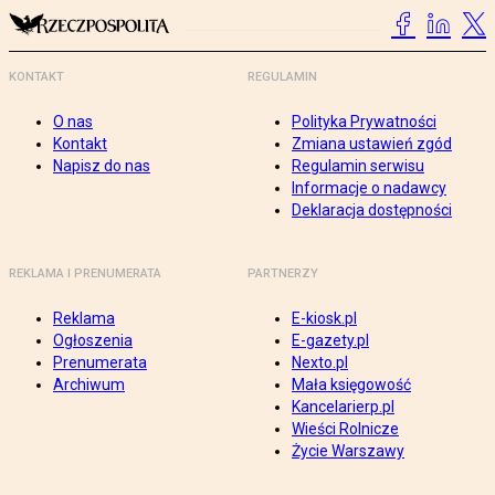
KONTAKT
REGULAMIN
O nas
Polityka Prywatności
Kontakt
Zmiana ustawień zgód
Napisz do nas
Regulamin serwisu
Informacje o nadawcy
Deklaracja dostępności
REKLAMA I PRENUMERATA
PARTNERZY
Reklama
E-kiosk.pl
Ogłoszenia
E-gazety.pl
Prenumerata
Nexto.pl
Archiwum
Mała księgowość
Kancelarierp.pl
Wieści Rolnicze
Życie Warszawy