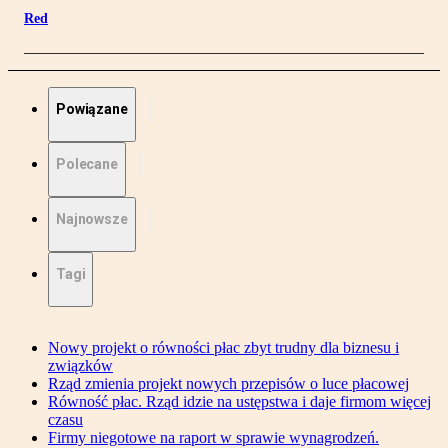
Red
Powiązane
Polecane
Najnowsze
Tagi
Nowy projekt o równości płac zbyt trudny dla biznesu i
związków
Rząd zmienia projekt nowych przepisów o luce płacowej
Równość płac. Rząd idzie na ustępstwa i daje firmom więcej
czasu
Firmy niegotowe na raport w sprawie wynagrodzeń.