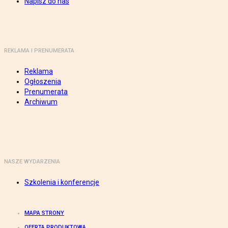
Napisz do nas
REKLAMA I PRENUMERATA
Reklama
Ogłoszenia
Prenumerata
Archiwum
NASZE WYDARZENIA
Szkolenia i konferencje
MAPA STRONY
OFERTA PRODUKTOWA