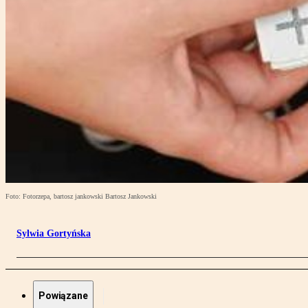
Foto: Fotorzepa, bartosz jankowski Bartosz Jankowski
Sylwia Gortyńska
Powiązane