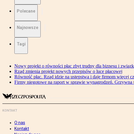
Polecane
Najnowsze
Tagi
Nowy projekt o równości płac zbyt trudny dla biznesu i związ
Rząd zmienia projekt nowych przepisów o luce płacowej
Równość płac. Rząd idzie na ustępstwa i daje firmom więcej c
Firmy niegotowe na raport w sprawie wynagrodzeń. Grzywna to
KONTAKT
O nas
Kontakt