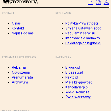
KONTAKT
REGULAMIN
O nas
Polityka Prywatności
Kontakt
Zmiana ustawień zgód
Napisz do nas
Regulamin serwisu
Informacje o nadawcy
Deklaracja dostępności
REKLAMA I PRENUMERATA
PARTNERZY
Reklama
E-kiosk.pl
Ogłoszenia
E-gazety.pl
Prenumerata
Nexto.pl
Archiwum
Mała księgowość
Kancelarierp.pl
Wieści Rolnicze
Życie Warszawy