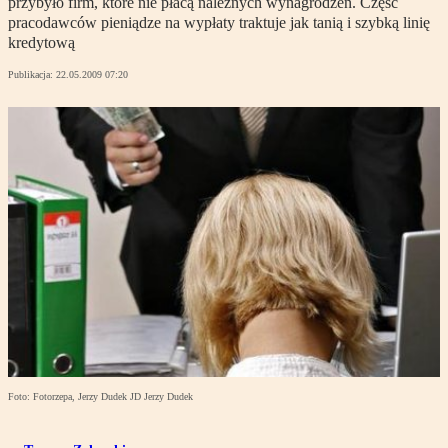
przybyło firm, które nie płacą należnych wynagrodzeń. Część
pracodawców pieniądze na wypłaty traktuje jak tanią i szybką linię
kredytową
Publikacja:
22.05.2009 07:20
Foto: Fotorzepa, Jerzy Dudek JD Jerzy Dudek