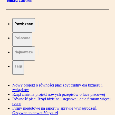
Tomasz Zalewski
Powiązane
Polecane
Najnowsze
Tagi
Nowy projekt o równości płac zbyt trudny dla biznesu i
związków
Rząd zmienia projekt nowych przepisów o luce płacowej
Równość płac. Rząd idzie na ustępstwa i daje firmom więcej
czasu
Firmy niegotowe na raport w sprawie wynagrodzeń.
Grzywna to nawet 50 tys. zł