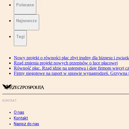
Polecane
Najnowsze
Tagi
Nowy projekt o równości płac zbyt trudny dla biznesu i związ
Rząd zmienia projekt nowych przepisów o luce płacowej
Równość płac. Rząd idzie na ustępstwa i daje firmom więcej c
Firmy niegotowe na raport w sprawie wynagrodzeń. Grzywna to
KONTAKT
O nas
Kontakt
Napisz do nas