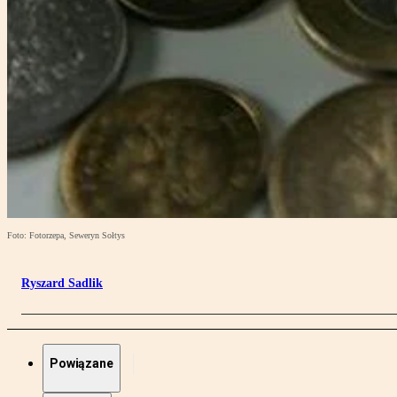
Foto: Fotorzepa, Seweryn Sołtys
Ryszard Sadlik
Powiązane