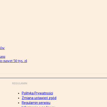
ków
zasu
 nawet 50 tys. zł
REGULAMIN
Polityka Prywatności
Zmiana ustawień zgód
Regulamin serwisu