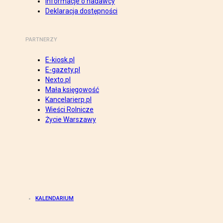
Informacje o nadawcy
Deklaracja dostępności
PARTNERZY
E-kiosk.pl
E-gazety.pl
Nexto.pl
Mała księgowość
Kancelarierp.pl
Wieści Rolnicze
Życie Warszawy
KALENDARIUM