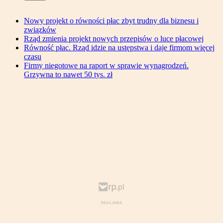
Nowy projekt o równości płac zbyt trudny dla biznesu i
związków
Rząd zmienia projekt nowych przepisów o luce płacowej
Równość płac. Rząd idzie na ustępstwa i daje firmom więcej
czasu
Firmy niegotowe na raport w sprawie wynagrodzeń.
Grzywna to nawet 50 tys. zł