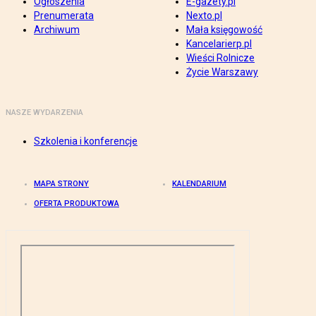
Ogłoszenia
E-gazety.pl
Prenumerata
Nexto.pl
Archiwum
Mała księgowość
Kancelarierp.pl
Wieści Rolnicze
Życie Warszawy
NASZE WYDARZENIA
Szkolenia i konferencje
MAPA STRONY
KALENDARIUM
OFERTA PRODUKTOWA