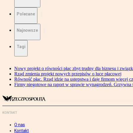
Polecane
Najnowsze
Tagi
Nowy projekt o równości płac zbyt trudny dla biznesu i związ
Rząd zmienia projekt nowych przepisów o luce płacowej
Równość płac. Rząd idzie na ustępstwa i daje firmom więcej c
Firmy niegotowe na raport w sprawie wynagrodzeń. Grzywna to
KONTAKT
O nas
Kontakt