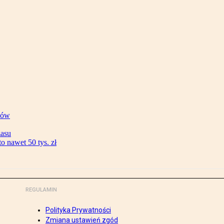
ków
zasu
 nawet 50 tys. zł
REGULAMIN
Polityka Prywatności
Zmiana ustawień zgód