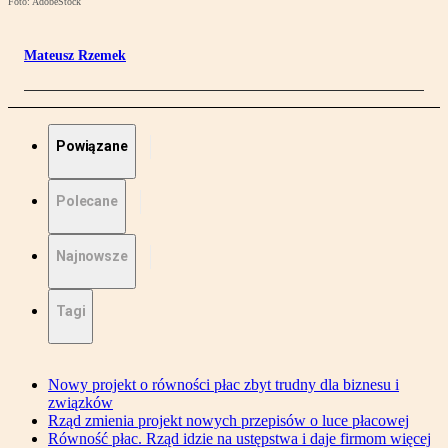
Foto: AdobeStock
Mateusz Rzemek
Powiązane
Polecane
Najnowsze
Tagi
Nowy projekt o równości płac zbyt trudny dla biznesu i
związków
Rząd zmienia projekt nowych przepisów o luce płacowej
Równość płac. Rząd idzie na ustępstwa i daje firmom więcej