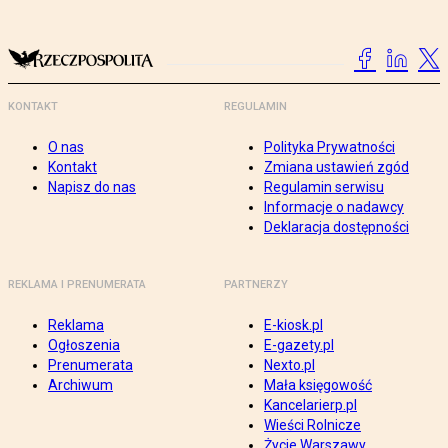
KONTAKT
REGULAMIN
O nas
Polityka Prywatności
Kontakt
Zmiana ustawień zgód
Napisz do nas
Regulamin serwisu
Informacje o nadawcy
Deklaracja dostępności
REKLAMA I PRENUMERATA
PARTNERZY
Reklama
E-kiosk.pl
Ogłoszenia
E-gazety.pl
Prenumerata
Nexto.pl
Archiwum
Mała księgowość
Kancelarierp.pl
Wieści Rolnicze
Życie Warszawy