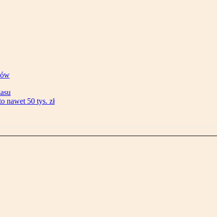
ków
zasu
 nawet 50 tys. zł