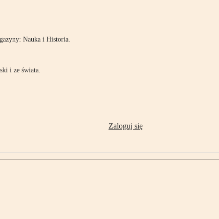
!
azyny: Nauka i Historia.
ki i ze świata.
Zaloguj się