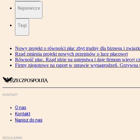
Najnowsze
Tagi
Nowy projekt o równości płac zbyt trudny dla biznesu i związ
Rząd zmienia projekt nowych przepisów o luce płacowej
Równość płac. Rząd idzie na ustępstwa i daje firmom więcej c
Firmy niegotowe na raport w sprawie wynagrodzeń. Grzywna to
KONTAKT
O nas
Kontakt
Napisz do nas
REGULAMIN