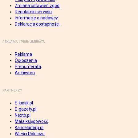
Zmiana ustawień zgód
Regulamin serwisu
Informacje o nadawcy
Deklaracja dostępności
REKLAMA I PRENUMERATA
Reklama
Ogłoszenia
Prenumerata
Archiwum
PARTNERZY
E-kiosk.pl
E-gazety.pl
Nexto.pl
Mała księgowość
Kancelarierp.pl
Wieści Rolnicze