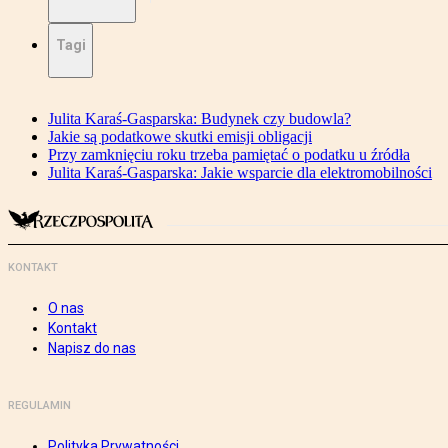
Tagi
Julita Karaś-Gasparska: Budynek czy budowla?
Jakie są podatkowe skutki emisji obligacji
Przy zamknięciu roku trzeba pamiętać o podatku u źródła
Julita Karaś-Gasparska: Jakie wsparcie dla elektromobilności
KONTAKT
O nas
Kontakt
Napisz do nas
REGULAMIN
Polityka Prywatności