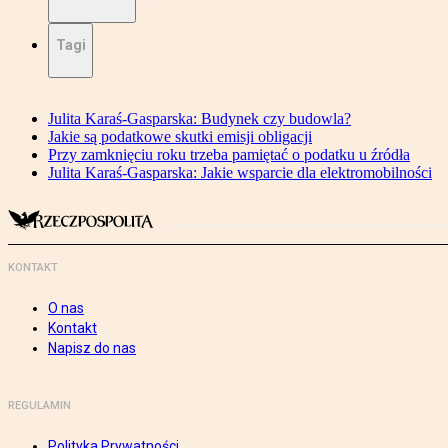
Tagi
Julita Karaś-Gasparska: Budynek czy budowla?
Jakie są podatkowe skutki emisji obligacji
Przy zamknięciu roku trzeba pamiętać o podatku u źródła
Julita Karaś-Gasparska: Jakie wsparcie dla elektromobilności
KONTAKT
O nas
Kontakt
Napisz do nas
REGULAMIN
Polityka Prywatności