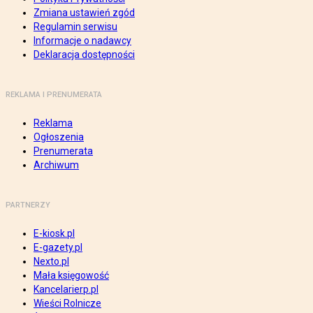
Zmiana ustawień zgód
Regulamin serwisu
Informacje o nadawcy
Deklaracja dostępności
REKLAMA I PRENUMERATA
Reklama
Ogłoszenia
Prenumerata
Archiwum
PARTNERZY
E-kiosk.pl
E-gazety.pl
Nexto.pl
Mała księgowość
Kancelarierp.pl
Wieści Rolnicze