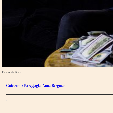
Foto: Adobe Stock
Gniewomir Parzyjagła
,
Anna Bergman