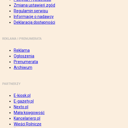
Zmiana ustawień zgód
Regulamin serwisu
Informacje o nadawcy
Deklaracja dostępności
REKLAMA I PRENUMERATA
Reklama
Ogłoszenia
Prenumerata
Archiwum
PARTNERZY
E-kiosk.pl
E-gazety.pl
Nexto.pl
Mała księgowość
Kancelarierp.pl
Wieści Rolnicze