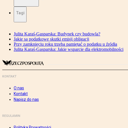
Tagi
Julita Karaś-Gasparska: Budynek czy budowla?
Jakie są podatkowe skutki emisji obligacji
Przy zamknięciu roku trzeba pamiętać o podatku u źródła
Julita Karaś-Gasparska: Jakie wsparcie dla elektromobilności
KONTAKT
O nas
Kontakt
Napisz do nas
REGULAMIN
Polityka Prywatności