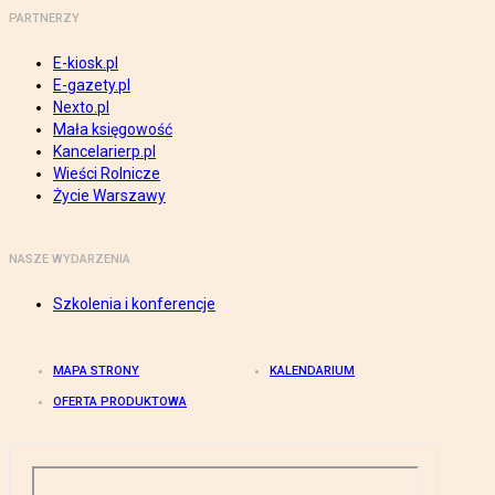
PARTNERZY
E-kiosk.pl
E-gazety.pl
Nexto.pl
Mała księgowość
Kancelarierp.pl
Wieści Rolnicze
Życie Warszawy
NASZE WYDARZENIA
Szkolenia i konferencje
MAPA STRONY
KALENDARIUM
OFERTA PRODUKTOWA