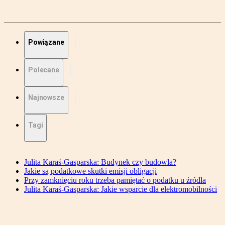
Powiązane
Polecane
Najnowsze
Tagi
Julita Karaś-Gasparska: Budynek czy budowla?
Jakie są podatkowe skutki emisji obligacji
Przy zamknięciu roku trzeba pamiętać o podatku u źródła
Julita Karaś-Gasparska: Jakie wsparcie dla elektromobilności