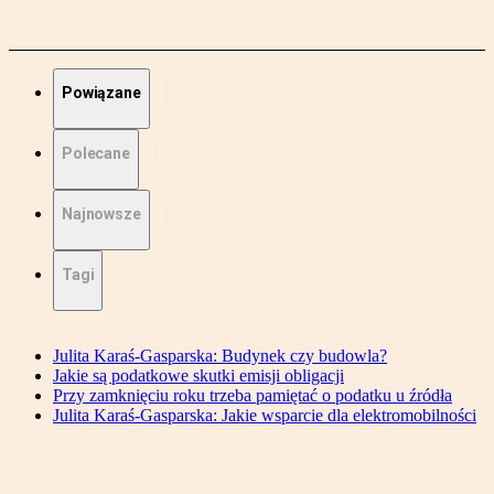
Powiązane
Polecane
Najnowsze
Tagi
Julita Karaś-Gasparska: Budynek czy budowla?
Jakie są podatkowe skutki emisji obligacji
Przy zamknięciu roku trzeba pamiętać o podatku u źródła
Julita Karaś-Gasparska: Jakie wsparcie dla elektromobilności