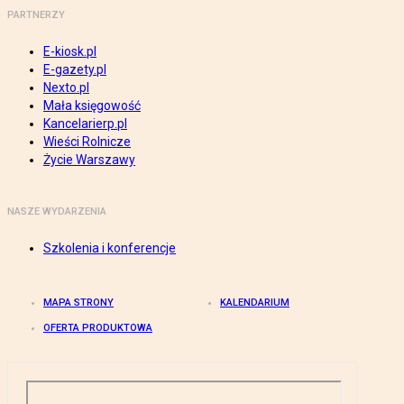
PARTNERZY
E-kiosk.pl
E-gazety.pl
Nexto.pl
Mała księgowość
Kancelarierp.pl
Wieści Rolnicze
Życie Warszawy
NASZE WYDARZENIA
Szkolenia i konferencje
MAPA STRONY
KALENDARIUM
OFERTA PRODUKTOWA