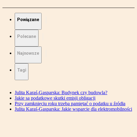
Powiązane
Polecane
Najnowsze
Tagi
Julita Karaś-Gasparska: Budynek czy budowla?
Jakie są podatkowe skutki emisji obligacji
Przy zamknięciu roku trzeba pamiętać o podatku u źródła
Julita Karaś-Gasparska: Jakie wsparcie dla elektromobilności