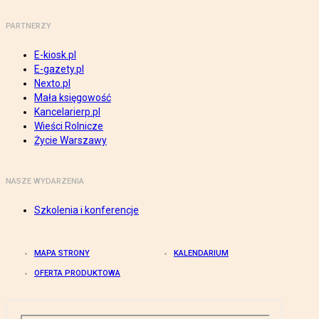
PARTNERZY
E-kiosk.pl
E-gazety.pl
Nexto.pl
Mała księgowość
Kancelarierp.pl
Wieści Rolnicze
Życie Warszawy
NASZE WYDARZENIA
Szkolenia i konferencje
MAPA STRONY
KALENDARIUM
OFERTA PRODUKTOWA