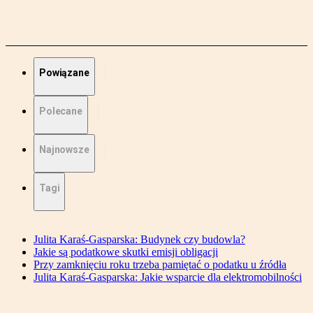
Powiązane
Polecane
Najnowsze
Tagi
Julita Karaś-Gasparska: Budynek czy budowla?
Jakie są podatkowe skutki emisji obligacji
Przy zamknięciu roku trzeba pamiętać o podatku u źródła
Julita Karaś-Gasparska: Jakie wsparcie dla elektromobilności