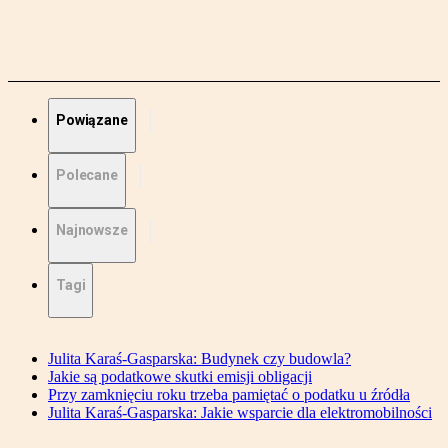
Powiązane
Polecane
Najnowsze
Tagi
Julita Karaś-Gasparska: Budynek czy budowla?
Jakie są podatkowe skutki emisji obligacji
Przy zamknięciu roku trzeba pamiętać o podatku u źródła
Julita Karaś-Gasparska: Jakie wsparcie dla elektromobilności