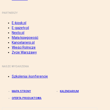
PARTNERZY
E-kiosk.pl
E-gazety.pl
Nexto.pl
Mała księgowość
Kancelarierp.pl
Wieści Rolnicze
Życie Warszawy
NASZE WYDARZENIA
Szkolenia i konferencje
MAPA STRONY
KALENDARIUM
OFERTA PRODUKTOWA