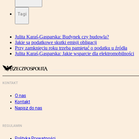
Tagi
Julita Karaś-Gasparska: Budynek czy budowla?
Jakie są podatkowe skutki emisji obligacji
Przy zamknięciu roku trzeba pamiętać o podatku u źródła
Julita Karaś-Gasparska: Jakie wsparcie dla elektromobilności
KONTAKT
O nas
Kontakt
Napisz do nas
REGULAMIN
Polityka Prywatności