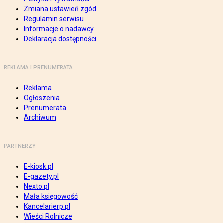
Zmiana ustawień zgód
Regulamin serwisu
Informacje o nadawcy
Deklaracja dostępności
REKLAMA I PRENUMERATA
Reklama
Ogłoszenia
Prenumerata
Archiwum
PARTNERZY
E-kiosk.pl
E-gazety.pl
Nexto.pl
Mała księgowość
Kancelarierp.pl
Wieści Rolnicze