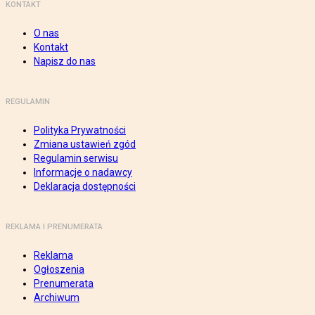
KONTAKT
O nas
Kontakt
Napisz do nas
REGULAMIN
Polityka Prywatności
Zmiana ustawień zgód
Regulamin serwisu
Informacje o nadawcy
Deklaracja dostępności
REKLAMA I PRENUMERATA
Reklama
Ogłoszenia
Prenumerata
Archiwum