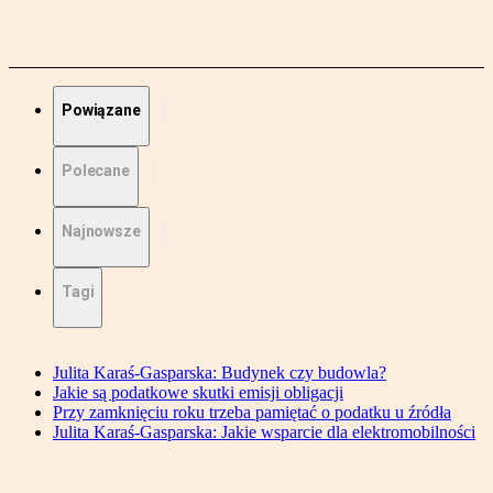
Powiązane
Polecane
Najnowsze
Tagi
Julita Karaś-Gasparska: Budynek czy budowla?
Jakie są podatkowe skutki emisji obligacji
Przy zamknięciu roku trzeba pamiętać o podatku u źródła
Julita Karaś-Gasparska: Jakie wsparcie dla elektromobilności