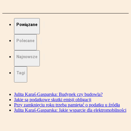
Powiązane
Polecane
Najnowsze
Tagi
Julita Karaś-Gasparska: Budynek czy budowla?
Jakie są podatkowe skutki emisji obligacji
Przy zamknięciu roku trzeba pamiętać o podatku u źródła
Julita Karaś-Gasparska: Jakie wsparcie dla elektromobilności