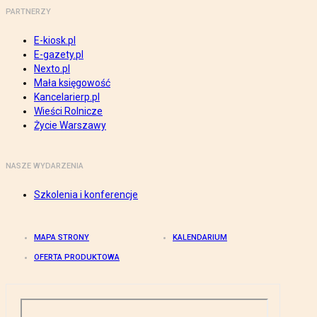
PARTNERZY
E-kiosk.pl
E-gazety.pl
Nexto.pl
Mała księgowość
Kancelarierp.pl
Wieści Rolnicze
Życie Warszawy
NASZE WYDARZENIA
Szkolenia i konferencje
MAPA STRONY
KALENDARIUM
OFERTA PRODUKTOWA